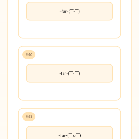
~far~(￣-￣)
#40
~far~(￣- ￣)
#41
~far~(￣ｏ￣)