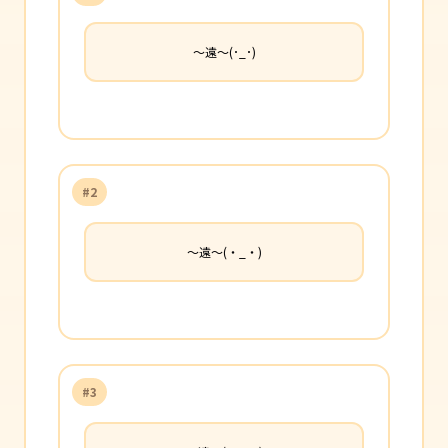
〜遠〜(･_･)
#2
〜遠〜(・_・)
#3