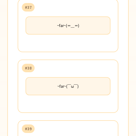
#37
~far~(＝＿＝)
#38
~far~(￣ω￣)
#39