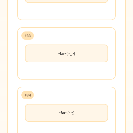
#33
~far~(◔_◔)
#34
~far~(･･;)