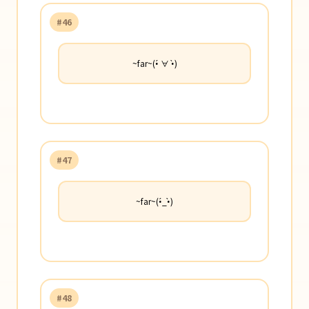
#46
~far~(•́ ∀ •̀)
#47
~far~(•́_•̀)
#48