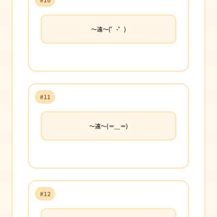
〜遠〜(゜-゜)
#11
〜遠〜(＝＿＝)
#12