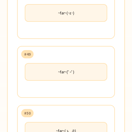
~far~(･ε･)
#49
~far~(ﾟｰﾟ)
#50
~far~(ゝ_∂)