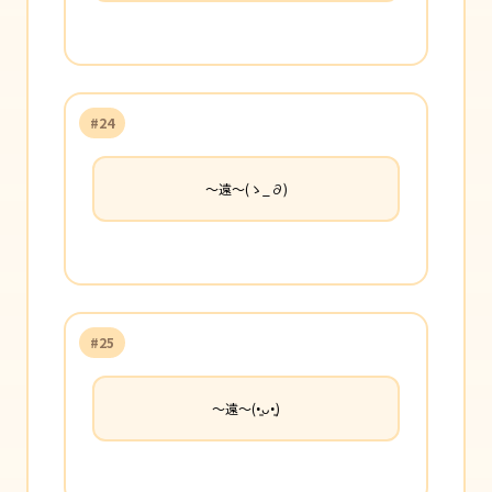
#24
〜遠〜(ゝ_∂)
#25
〜遠〜(•͈ᴗ•͈)