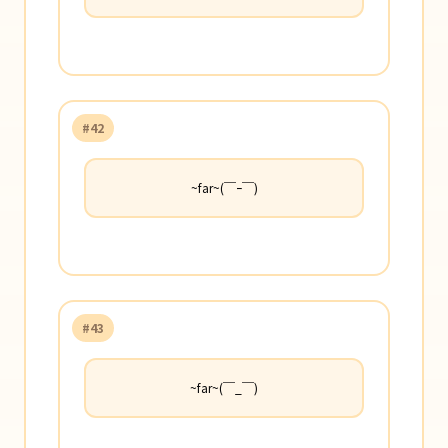
#42
~far~(￣ｰ￣)
#43
~far~(￣_￣)