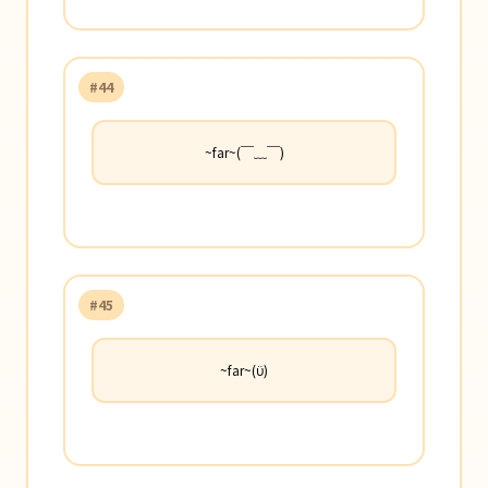
#44
~far~(￣﹏￣)
#45
~far~(ϋ)