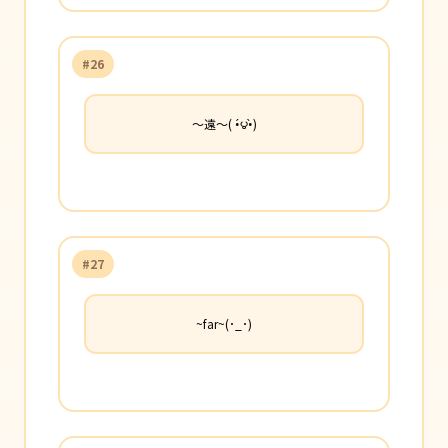
#26
〜遠〜( •́౪•̀)
#27
~far~(･_･)