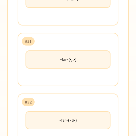
#51
~far~(•͈ᴗ•͈)
#52
~far~( •́౪•̀)