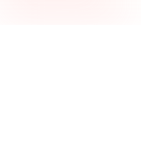
(◕‿◕)
顔文字かわいい
日本の顔文字（カオモジ）を見つけて、集めて、シェアして、メ
ッセージをより表現豊かにします！