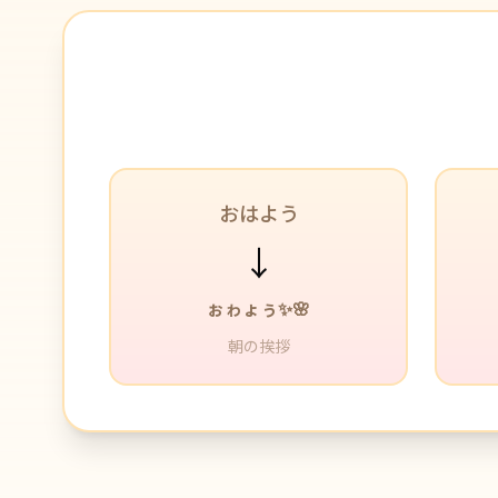
おはよう
↓
ぉゎょぅ✨🌸
朝の挨拶