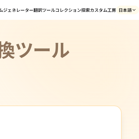
ム
ジェネレーター
翻訳ツール
コレクション探索
カスタム工房
日本語
換ツール
♪