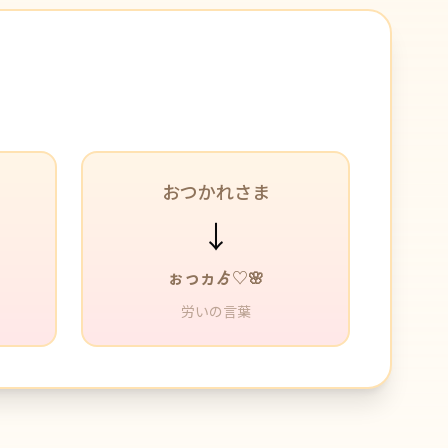
おつかれさま
↓
ぉっヵゟ♡🌸
労いの言葉