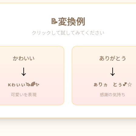
変換例
📝
クリックして試してみてください
かわいい
ありがとう
↓
↓
κゎぃぃ🦄🌈✨
ぁりヵ゙とぅ💕☆
可愛いを表現
感謝の気持ち