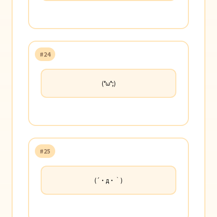
#24
(°ω°;)
#25
(´・д・｀)