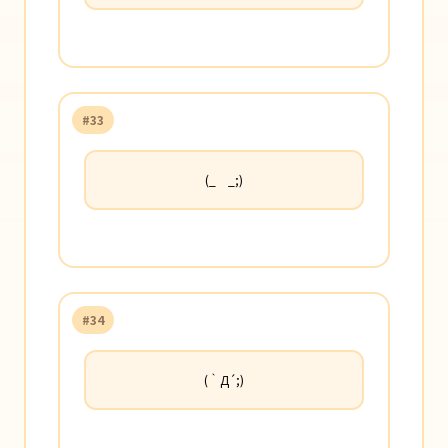
#33
(_ _;)
#34
(｀Д´;)