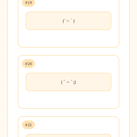
#19
(´－｀)
#20
(＾－＾;)
#21