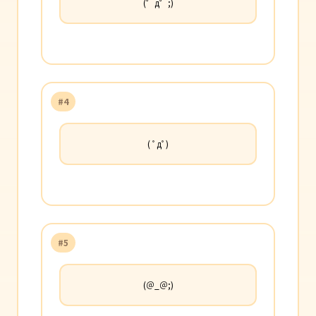
(゜д゜;)
#4
( ﾟдﾟ)
#5
(＠_＠;)