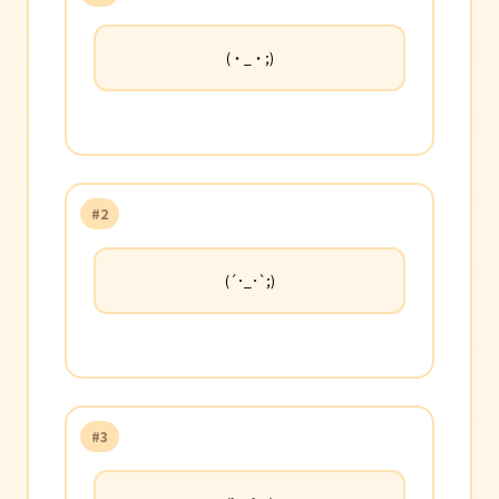
(・_・;)
#2
(´･_･`;)
#3