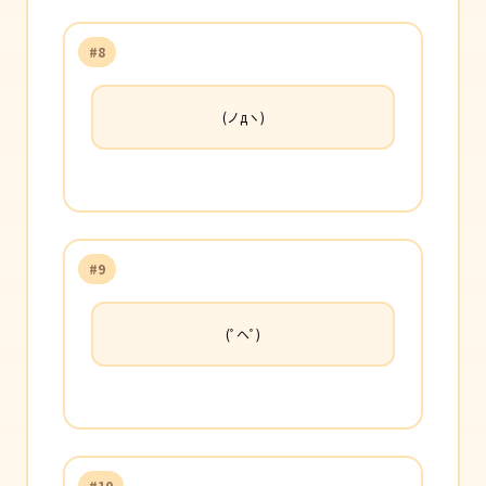
#8
(ノдヽ)
#9
(ﾟヘﾟ)
#10