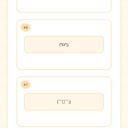
#6
(°ロ°;)
#7
(￣□￣;)