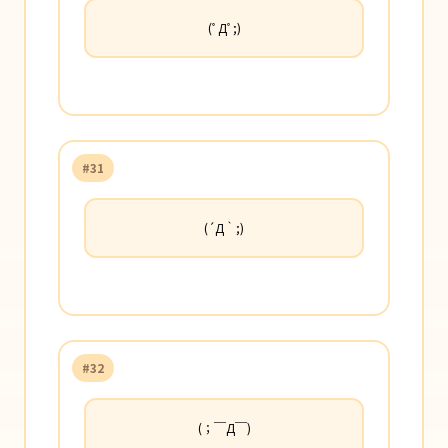
(ﾟДﾟ;)
#31
(´Д｀;)
#32
(；￣Д￣)