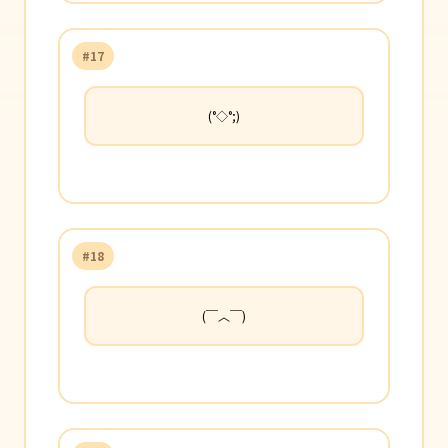
#17
(°◇°;)
#18
(￣︿￣)