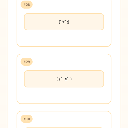
#28
(ﾟ∀ﾟ;)
#29
(；゜Д゜)
#30