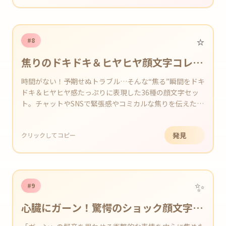
⭐️
#8
焦りのドキドキ＆ヒヤヒヤ顔文字コレク
ション
時間がない！予期せぬトラブル…そんな“焦る”瞬間をドキ
ドキ＆ヒヤヒヤ感たっぷりに表現した36種の顔文字セッ
ト。チャットやSNSで緊張感やコミカルな焦りを伝えたい
時にぴったり！
発見
クリックしてコピー
✨
#9
心臓にガーン！驚愕のショック顔文字コ
レクション