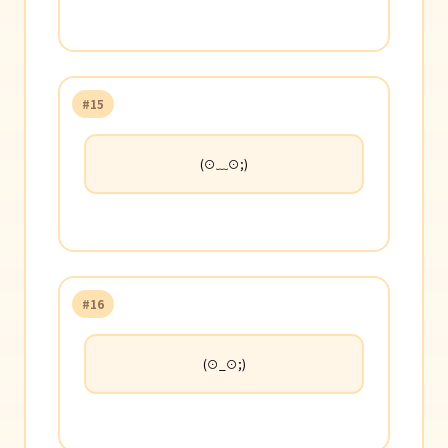
#15
(⊙﹏⊙;)
#16
(⊙_⊙;)