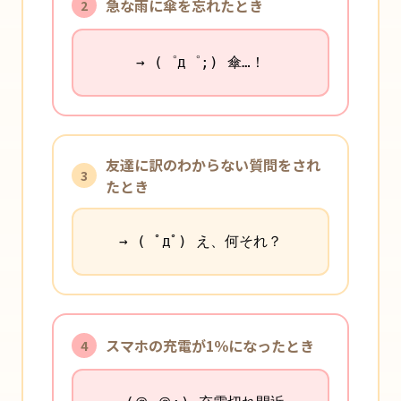
急な雨に傘を忘れたとき
2
→ (゜д゜;) 傘…！
友達に訳のわからない質問をされ
3
たとき
→ ( ﾟдﾟ) え、何それ？
スマホの充電が1％になったとき
4