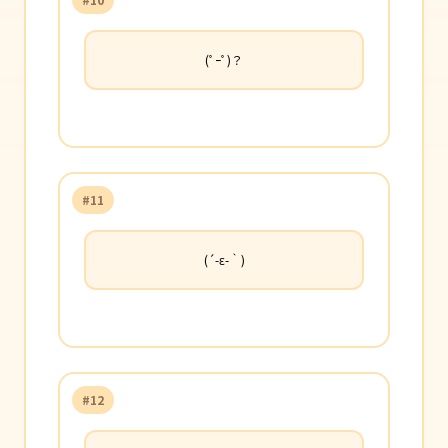
(ﾟｰﾟ)？
#11
(´-ε-｀)
#12