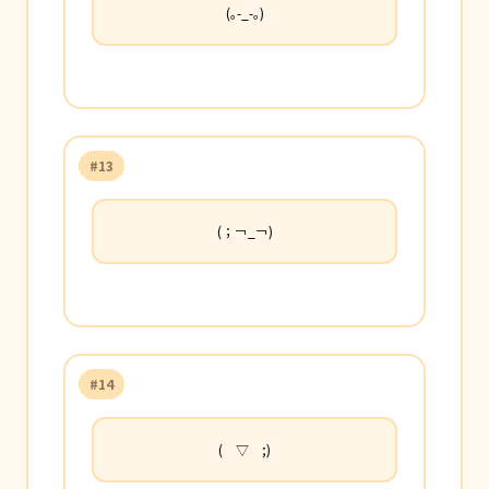
(｡-_-｡)
#13
(；￢_￢)
#14
( ▽ ;)