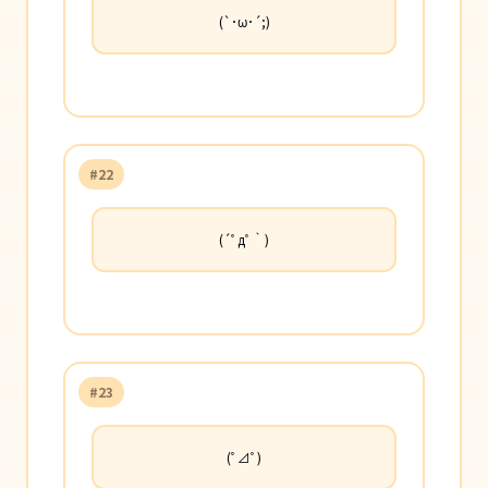
(`･ω･´;)
#22
(´ﾟдﾟ｀)
#23
(ﾟ⊿ﾟ)